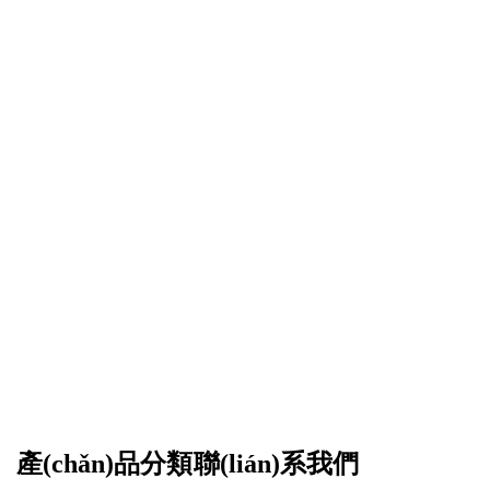
產(chǎn)品分類
聯(lián)系我們