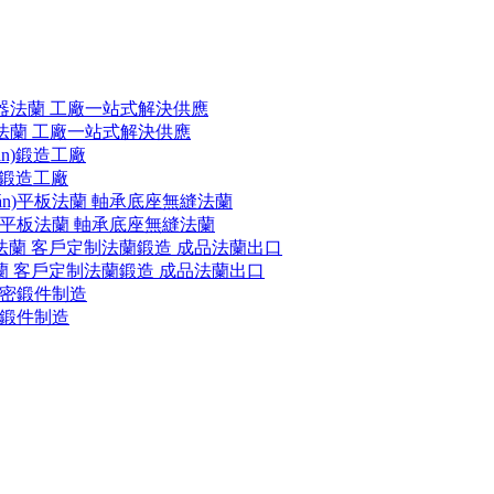
容器法蘭 工廠一站式解決供應
n)鍛造工廠
án)平板法蘭 軸承底座無縫法蘭
n)類法蘭 客戶定制法蘭鍛造 成品法蘭出口
精密鍛件制造