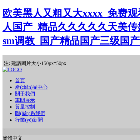
欧美黑人又粗又大xxxx_免费
人国产_精品久久久久久天美传
sm调教_国产精品国产三级国产
注: 建議圖片大小150px*50px
首頁
產(chǎn)品中心
關于我們
車間展示
質量控制
聯(lián)系我們
行業(yè)新聞
丨
簡體中文