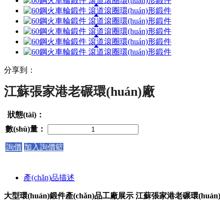
分享到：
江蘇張家港老碾環(huán)廠
狀態(tài)：
數(shù)量：
詢價
加入詢價籃
產(chǎn)品描述
大型環(huán)鍛件產(chǎn)品工廠展示 江蘇張家港老碾環(huán