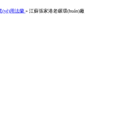
(yè)用法蘭
»
江蘇張家港老碾環(huán)廠