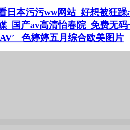
观看日本污污ww网站_好想被狂
媒_国产av高清怡春院_免费无码
AV′ _色婷婷五月综合欧美图片