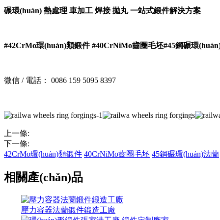
碾環(huán) 熱處理 車加工 焊接 拋丸 一站式鍛件解決方案
#42CrMo環(huán)類鍛件
#40CrNiMo齒圈毛坯
#45鋼碾環(huá
微信 / 電話： 0086 159 5095 8397
上一條:
下一條:
42CrMo環(huán)類鍛件
40CrNiMo齒圈毛坯
45鋼碾環(huán)法蘭
相關產(chǎn)品
壓力容器法蘭鍛件鍛造工廠