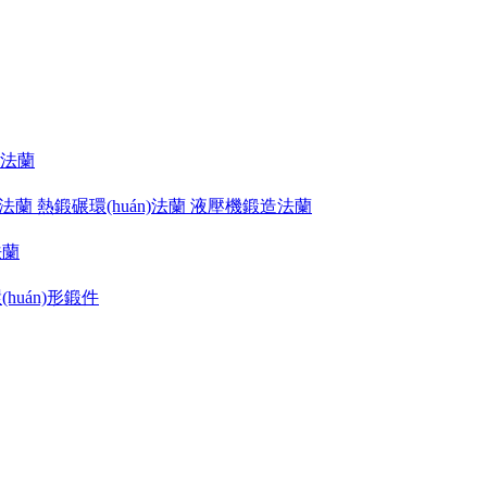
制法蘭
n)法蘭 熱鍛碾環(huán)法蘭 液壓機鍛造法蘭
法蘭
(huán)形鍛件