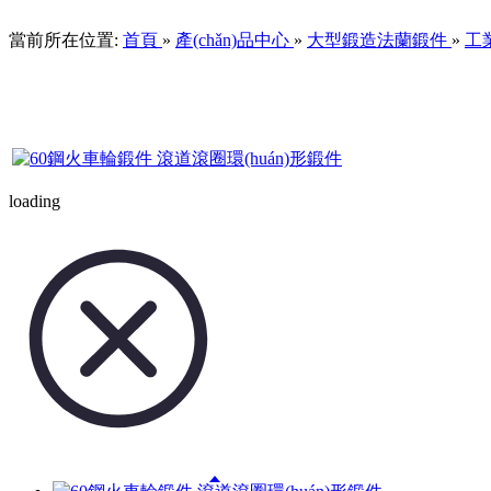
當前所在位置:
首頁
»
產(chǎn)品中心
»
大型鍛造法蘭鍛件
»
工業
loading