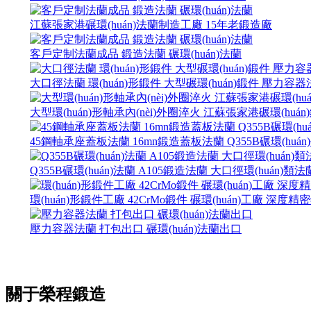
江蘇張家港碾環(huán)法蘭制造工廠 15年老鍛造廠
客戶定制法蘭成品 鍛造法蘭 碾環(huán)法蘭
大口徑法蘭 環(huán)形鍛件 大型碾環(huán)鍛件 壓力
大型環(huán)形軸承內(nèi)外圈淬火 江蘇張家港碾環(huá
45鋼軸承座蓋板法蘭 16mn鍛造蓋板法蘭 Q355B碾環(hu
Q355B碾環(huán)法蘭 A105鍛造法蘭 大口徑環(huá
環(huán)形鍛件工廠 42CrMo鍛件 碾環(huán)工廠 深度
壓力容器法蘭 打包出口 碾環(huán)法蘭出口
關于榮程鍛造